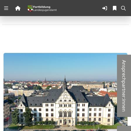
Zuklappen
Loading
Loading
Loading
Ansprechpartner:innen
Loading
Loading
Loading