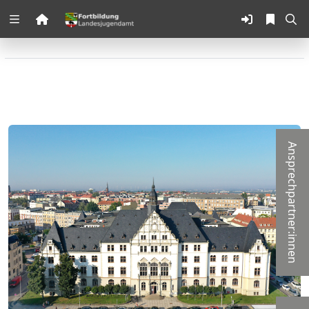
Zuklappen
Loading
Loading
Loading
Ansprechpartner:innen
Loading
Loading
Loading