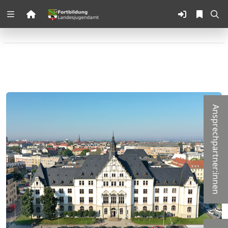
Zuklappen
Loading
Loading
Loading
Ansprechpartner:innen
Loading
Loading
Loading