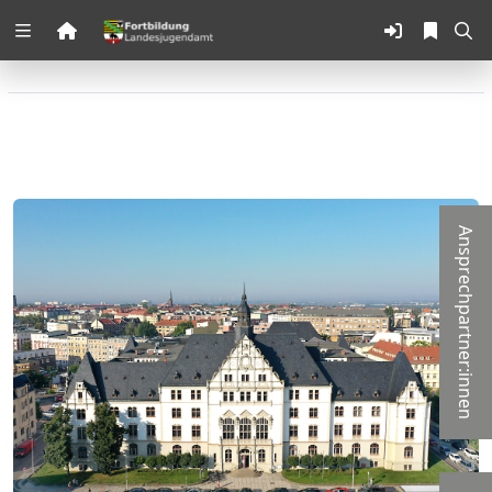
Zuklappen
Loading
Loading
Loading
Ansprechpartner:innen
Loading
Loading
Loading