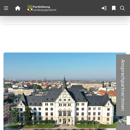
Zuklappen
Loading
Loading
Loading
Ansprechpartner:innen
Loading
Loading
Loading