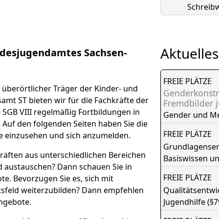
Schreibw
Aktuelles
desjugendamtes Sachsen-
FREIE PLÄTZE
überörtlicher Träger der Kinder- und
Genderkonstr
amt ST bieten wir für die Fachkräfte der
Fremdbilder 
 SGB VIII regelmäßig Fortbildungen in
Gender und M
. Auf den folgenden Seiten haben Sie die
FREIE PLÄTZE
e einzusehen und sich anzumelden.
Grundlagensemi
räften aus unterschiedlichen Bereichen
Basiswissen u
nd austauschen? Dann schauen Sie in
FREIE PLÄTZE
e. Bevorzugen Sie es, sich mit
tsfeld weiterzubilden? Dann empfehlen
Qualitätsentw
ngebote.
Jugendhilfe (§7