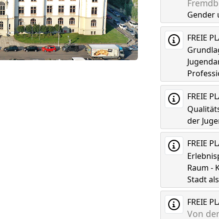
Fremdbi
Gender 
FREIE P
Grundla
Jugenda
Professi
FREIE P
Qualitä
der Juge
FREIE P
Erlebni
Raum - K
Stadt a
FREIE P
Von der