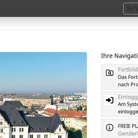
Ihre Navigat
Fortbi
Das For
nach Pr
Einlog
Am Syst
einlogg
FREIE P
Genderk