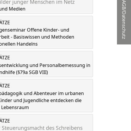
lder junger Menschen im Netz
AGB/Datenschutz
und Medien
LÄTZE
genseminar Offene Kinder- und
rbeit - Basiswissen und Methoden
onellen Handelns
LÄTZE
tsentwicklung und Personalbemessung in
ndhilfe (§79a SGB VIII)
LÄTZE
spädagogik und Abenteuer im urbanen
inder und Jugendliche entdecken die
ls Lebensraum
LÄTZE
 Steuerungsmacht des Schreibens