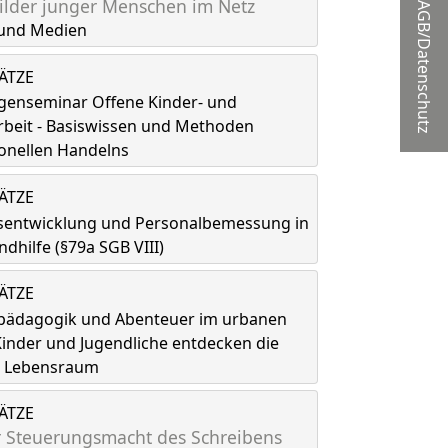
lder junger Menschen im Netz
AGB/Datenschutz
und Medien
LÄTZE
genseminar Offene Kinder- und
rbeit - Basiswissen und Methoden
onellen Handelns
LÄTZE
tsentwicklung und Personalbemessung in
ndhilfe (§79a SGB VIII)
LÄTZE
spädagogik und Abenteuer im urbanen
inder und Jugendliche entdecken die
ls Lebensraum
LÄTZE
 Steuerungsmacht des Schreibens