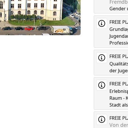
Fremdbi
Gender 
FREIE P
Grundla
Jugenda
Professi
FREIE P
Qualitä
der Juge
FREIE P
Erlebni
Raum - K
Stadt a
FREIE P
Von der