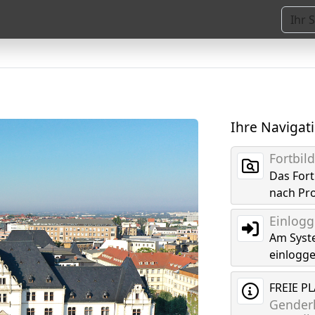
Ihre Navigat
Fortbi
Das For
nach Pr
Einlog
Am Syst
einlogg
FREIE P
Genderk