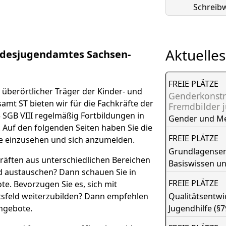
Schreibw
Aktuelles
desjugendamtes Sachsen-
FREIE PLÄTZE
überörtlicher Träger der Kinder- und
Genderkonstr
amt ST bieten wir für die Fachkräfte der
Fremdbilder 
 SGB VIII regelmäßig Fortbildungen in
Gender und M
. Auf den folgenden Seiten haben Sie die
FREIE PLÄTZE
e einzusehen und sich anzumelden.
Grundlagensemi
räften aus unterschiedlichen Bereichen
Basiswissen u
nd austauschen? Dann schauen Sie in
FREIE PLÄTZE
e. Bevorzugen Sie es, sich mit
tsfeld weiterzubilden? Dann empfehlen
Qualitätsentw
ngebote.
Jugendhilfe (§7