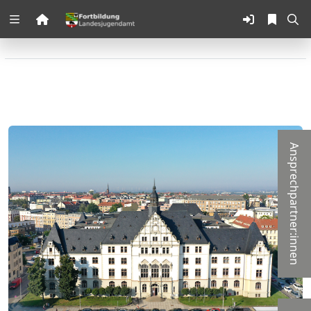
Zuklappen
Loading
Loading
Loading
Ansprechpartner:innen
Loading
Loading
Loading