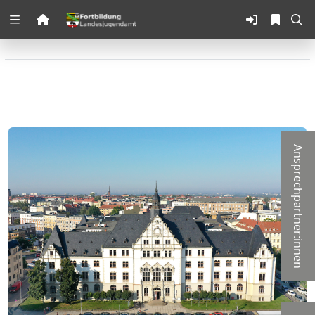
Zuklappen
Loading
Loading
Loading
Ansprechpartner:innen
Loading
Loading
Loading