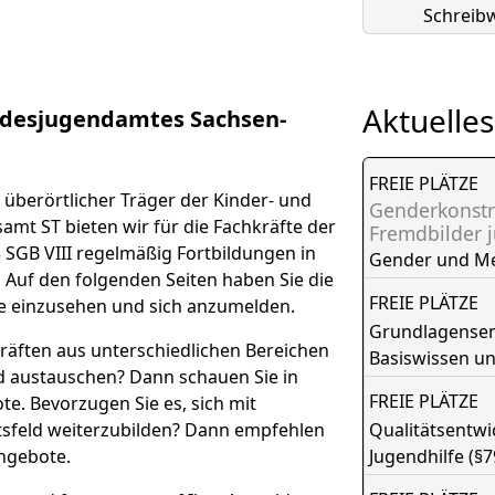
Schreibw
Aktuelles
desjugendamtes Sachsen-
FREIE PLÄTZE
überörtlicher Träger der Kinder- und
Genderkonstr
amt ST bieten wir für die Fachkräfte der
Fremdbilder 
 SGB VIII regelmäßig Fortbildungen in
Gender und M
. Auf den folgenden Seiten haben Sie die
FREIE PLÄTZE
e einzusehen und sich anzumelden.
Grundlagensemi
räften aus unterschiedlichen Bereichen
Basiswissen u
nd austauschen? Dann schauen Sie in
FREIE PLÄTZE
e. Bevorzugen Sie es, sich mit
tsfeld weiterzubilden? Dann empfehlen
Qualitätsentw
ngebote.
Jugendhilfe (§7