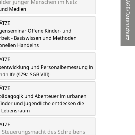
lder junger Menschen im Netz
AGB/Datenschutz
und Medien
LÄTZE
genseminar Offene Kinder- und
rbeit - Basiswissen und Methoden
onellen Handelns
LÄTZE
tsentwicklung und Personalbemessung in
ndhilfe (§79a SGB VIII)
LÄTZE
spädagogik und Abenteuer im urbanen
inder und Jugendliche entdecken die
ls Lebensraum
LÄTZE
 Steuerungsmacht des Schreibens