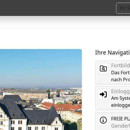
Ihre Navigat
Fortbi
Das For
nach Pr
Einlog
Am Syst
einlogg
FREIE P
Genderk