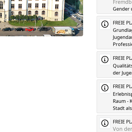
Fremdbi
Gender 
FREIE P
Grundla
Jugenda
Professi
FREIE P
Qualitä
der Juge
FREIE P
Erlebni
Raum - K
Stadt a
FREIE P
Von der