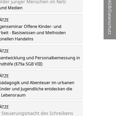
lder junger Menschen im Netz
AGB/Datenschutz
und Medien
LÄTZE
genseminar Offene Kinder- und
rbeit - Basiswissen und Methoden
onellen Handelns
LÄTZE
tsentwicklung und Personalbemessung in
ndhilfe (§79a SGB VIII)
LÄTZE
spädagogik und Abenteuer im urbanen
inder und Jugendliche entdecken die
ls Lebensraum
LÄTZE
 Steuerungsmacht des Schreibens