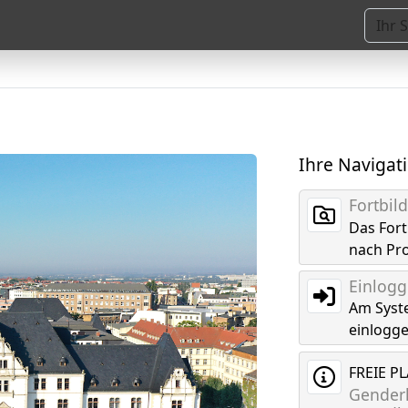
Ihre Navigat
Fortbi
Das For
nach Pr
Einlog
Am Syst
einlogg
FREIE P
Genderk