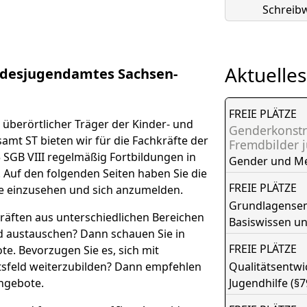
Schreibw
Aktuelles
desjugendamtes Sachsen-
FREIE PLÄTZE
überörtlicher Träger der Kinder- und
Genderkonstr
amt ST bieten wir für die Fachkräfte der
Fremdbilder 
 SGB VIII regelmäßig Fortbildungen in
Gender und M
. Auf den folgenden Seiten haben Sie die
FREIE PLÄTZE
e einzusehen und sich anzumelden.
Grundlagensemi
räften aus unterschiedlichen Bereichen
Basiswissen u
nd austauschen? Dann schauen Sie in
FREIE PLÄTZE
e. Bevorzugen Sie es, sich mit
tsfeld weiterzubilden? Dann empfehlen
Qualitätsentw
ngebote.
Jugendhilfe (§7