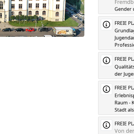
Fremdbi
Gender 
FREIE P
Grundla
Jugenda
Professi
FREIE P
Qualitä
der Juge
FREIE P
Erlebni
Raum - K
Stadt a
FREIE P
Von der