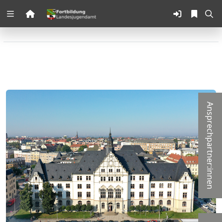
Zuklappen
Loading
Loading
Loading
Ansprechpartner:innen
Loading
Loading
Loading