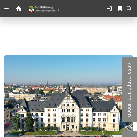
Zuklappen
Loading
Loading
Loading
Ansprechpartner:innen
Loading
Loading
Loading