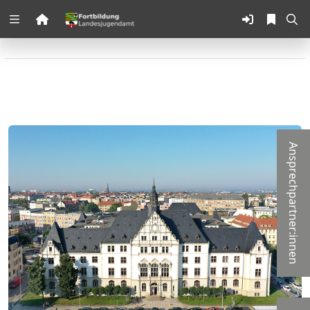
Zuklappen
Loading
Loading
Loading
Ansprechpartner:innen
Loading
Loading
Loading