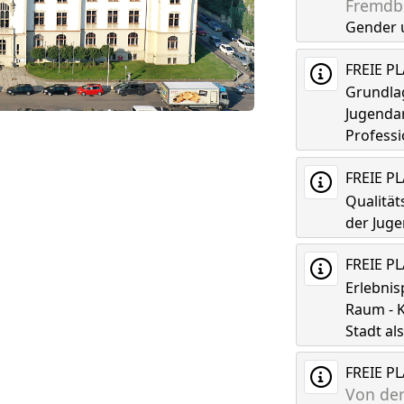
Fremdbi
Gender 
FREIE P
Grundla
Jugenda
Professi
FREIE P
Qualitä
der Juge
FREIE P
Erlebni
Raum - K
Stadt a
FREIE P
Von der