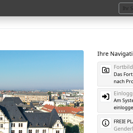
Ihre Navigat
Fortbi
Das For
nach Pr
Einlog
Am Syst
einlogg
FREIE P
Genderk