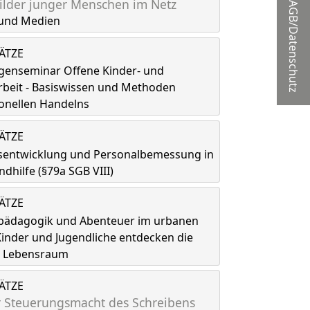
lder junger Menschen im Netz
AGB/Datenschutz
und Medien
LÄTZE
genseminar Offene Kinder- und
rbeit - Basiswissen und Methoden
onellen Handelns
LÄTZE
tsentwicklung und Personalbemessung in
ndhilfe (§79a SGB VIII)
LÄTZE
spädagogik und Abenteuer im urbanen
inder und Jugendliche entdecken die
ls Lebensraum
LÄTZE
 Steuerungsmacht des Schreibens