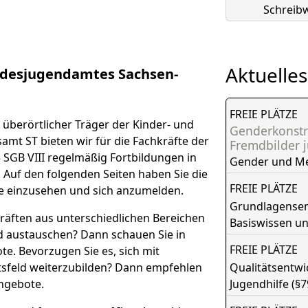
Schreibw
Aktuelles
desjugendamtes Sachsen-
FREIE PLÄTZE
überörtlicher Träger der Kinder- und
Genderkonstr
amt ST bieten wir für die Fachkräfte der
Fremdbilder 
 SGB VIII regelmäßig Fortbildungen in
Gender und M
. Auf den folgenden Seiten haben Sie die
FREIE PLÄTZE
e einzusehen und sich anzumelden.
Grundlagensemi
räften aus unterschiedlichen Bereichen
Basiswissen u
nd austauschen? Dann schauen Sie in
FREIE PLÄTZE
e. Bevorzugen Sie es, sich mit
tsfeld weiterzubilden? Dann empfehlen
Qualitätsentw
ngebote.
Jugendhilfe (§7