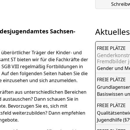
Schreibw
Aktuelles
desjugendamtes Sachsen-
FREIE PLÄTZE
überörtlicher Träger der Kinder- und
Genderkonstr
amt ST bieten wir für die Fachkräfte der
Fremdbilder 
 SGB VIII regelmäßig Fortbildungen in
Gender und M
. Auf den folgenden Seiten haben Sie die
FREIE PLÄTZE
e einzusehen und sich anzumelden.
Grundlagensemi
räften aus unterschiedlichen Bereichen
Basiswissen u
nd austauschen? Dann schauen Sie in
FREIE PLÄTZE
e. Bevorzugen Sie es, sich mit
tsfeld weiterzubilden? Dann empfehlen
Qualitätsentw
ngebote.
Jugendhilfe (§7