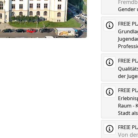
Fremdbi
Gender 
FREIE P
Grundla
Jugenda
Professi
FREIE P
Qualitä
der Juge
FREIE P
Erlebni
Raum - K
Stadt a
FREIE P
Von der