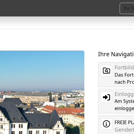
Ihre Navigat
Fortbi
Das For
nach Pr
Einlog
Am Syst
einlogg
FREIE P
Genderk