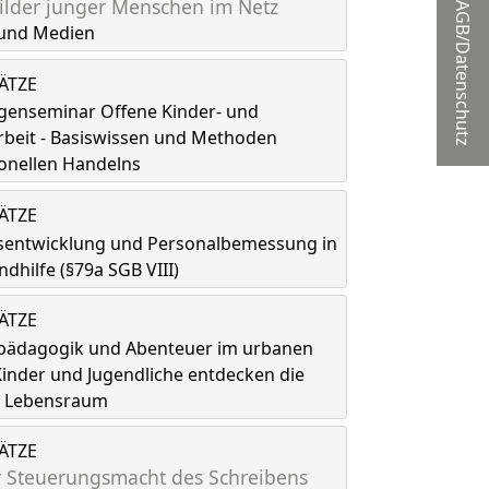
lder junger Menschen im Netz
AGB/Datenschutz
und Medien
LÄTZE
genseminar Offene Kinder- und
rbeit - Basiswissen und Methoden
onellen Handelns
LÄTZE
tsentwicklung und Personalbemessung in
ndhilfe (§79a SGB VIII)
LÄTZE
spädagogik und Abenteuer im urbanen
inder und Jugendliche entdecken die
ls Lebensraum
LÄTZE
 Steuerungsmacht des Schreibens