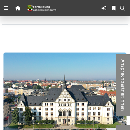
Zuklappen
Loading
Loading
Loading
Ansprechpartner:innen
Loading
Loading
Loading