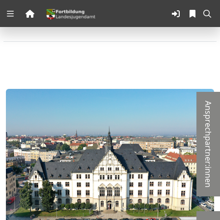
Zuklappen
Loading
Loading
Loading
Ansprechpartner:innen
Loading
Loading
Loading