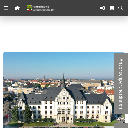
Zuklappen
Loading
Loading
Loading
Ansprechpartner:innen
Loading
Loading
Loading