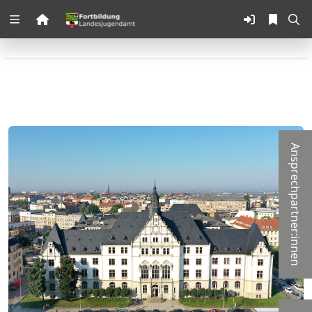
Zuklappen
Loading
Loading
Loading
Ansprechpartner:innen
Loading
Loading
Loading