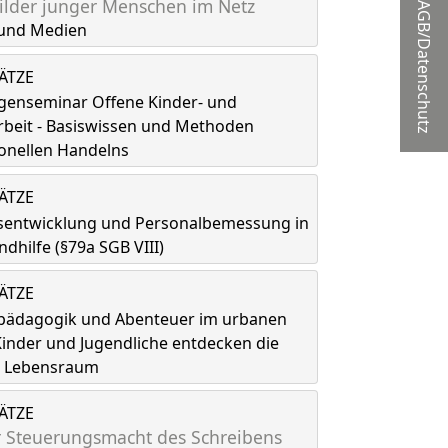
lder junger Menschen im Netz
AGB/Datenschutz
und Medien
LÄTZE
genseminar Offene Kinder- und
rbeit - Basiswissen und Methoden
onellen Handelns
LÄTZE
tsentwicklung und Personalbemessung in
ndhilfe (§79a SGB VIII)
LÄTZE
spädagogik und Abenteuer im urbanen
inder und Jugendliche entdecken die
ls Lebensraum
LÄTZE
 Steuerungsmacht des Schreibens