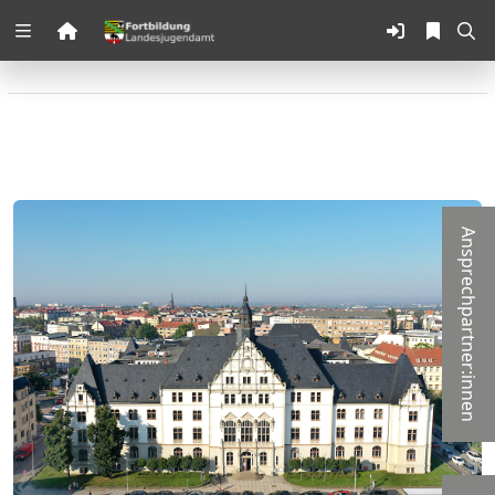
Zuklappen
Loading
Loading
Loading
Ansprechpartner:innen
Loading
Loading
Loading