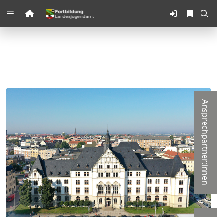
Zuklappen
Loading
Loading
Loading
Ansprechpartner:innen
Loading
Loading
Loading