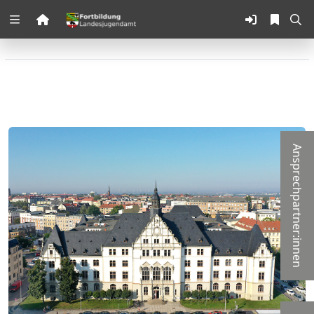
Zuklappen
Loading
Loading
Loading
Ansprechpartner:innen
Loading
Loading
Loading