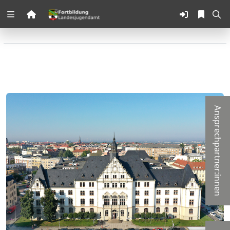
Zuklappen
Loading
Loading
Loading
Ansprechpartner:innen
Loading
Loading
Loading