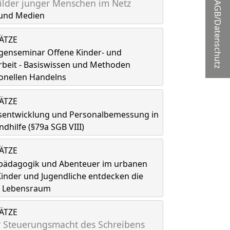
lder junger Menschen im Netz
AGB/Datenschutz
und Medien
LÄTZE
genseminar Offene Kinder- und
rbeit - Basiswissen und Methoden
onellen Handelns
LÄTZE
tsentwicklung und Personalbemessung in
ndhilfe (§79a SGB VIII)
LÄTZE
spädagogik und Abenteuer im urbanen
inder und Jugendliche entdecken die
ls Lebensraum
LÄTZE
 Steuerungsmacht des Schreibens