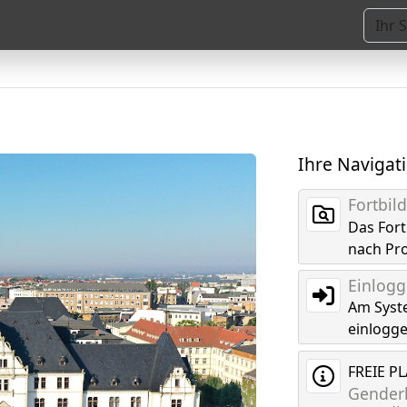
Ihre Navigat
Fortbi
Das For
nach Pr
Einlog
Am Syst
einlogg
FREIE P
Genderk