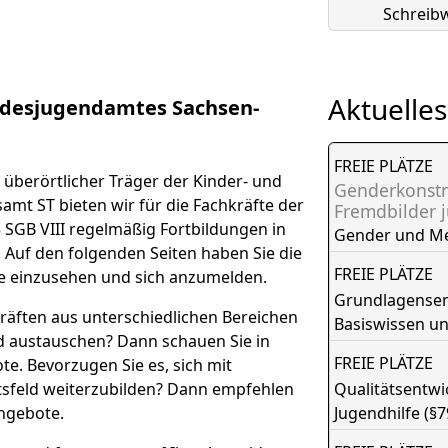
Schreibw
Aktuelles
desjugendamtes Sachsen-
FREIE PLÄTZE
überörtlicher Träger der Kinder- und
Genderkonstr
amt ST bieten wir für die Fachkräfte der
Fremdbilder 
 SGB VIII regelmäßig Fortbildungen in
Gender und M
. Auf den folgenden Seiten haben Sie die
FREIE PLÄTZE
e einzusehen und sich anzumelden.
Grundlagensemi
räften aus unterschiedlichen Bereichen
Basiswissen u
nd austauschen? Dann schauen Sie in
FREIE PLÄTZE
e. Bevorzugen Sie es, sich mit
tsfeld weiterzubilden? Dann empfehlen
Qualitätsentw
ngebote.
Jugendhilfe (§7