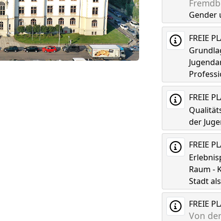
Fremdbi
Gender 
FREIE P
Grundla
Jugenda
Professi
FREIE P
Qualitä
der Juge
FREIE P
Erlebni
Raum - K
Stadt a
FREIE P
Von der