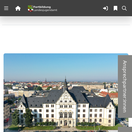
Zuklappen
Loading
Loading
Loading
Ansprechpartner:innen
Loading
Loading
Loading