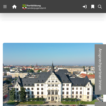
Zuklappen
Loading
Loading
Loading
Ansprechpartner:innen
Loading
Loading
Loading