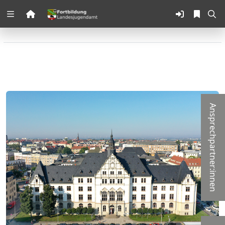
Zuklappen
Loading
Loading
Loading
Ansprechpartner:innen
Loading
Loading
Loading