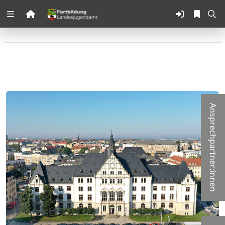
Zuklappen
Loading
Loading
Loading
Ansprechpartner:innen
Loading
Loading
Loading