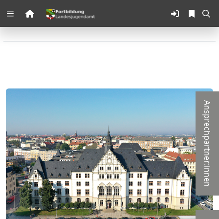
Zuklappen
Loading
Loading
Loading
Ansprechpartner:innen
Loading
Loading
Loading