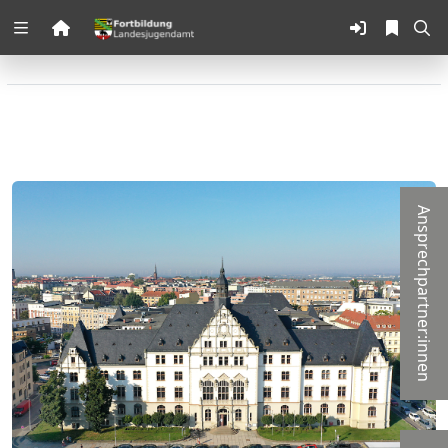
Zuklappen
Loading
Loading
Loading
Ansprechpartner:innen
Loading
Loading
Loading