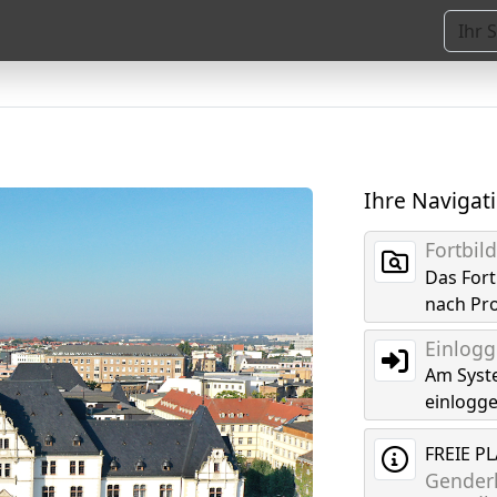
Ihre Navigat
Fortbi
Das For
nach Pr
Einlog
Am Syst
einlogg
FREIE P
Genderk