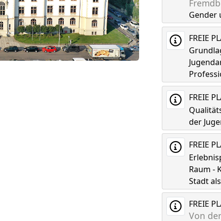
Fremdbi
Gender 
FREIE P
Grundla
Jugenda
Professi
FREIE P
Qualitä
der Juge
FREIE P
Erlebni
Raum - K
Stadt a
FREIE P
Von der