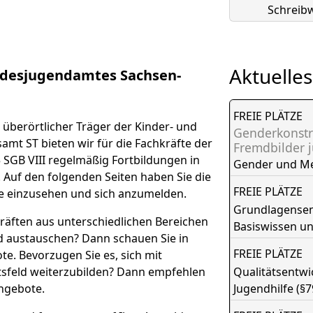
Schreibw
Aktuelles
desjugendamtes Sachsen-
FREIE PLÄTZE
überörtlicher Träger der Kinder- und
Genderkonstr
amt ST bieten wir für die Fachkräfte der
Fremdbilder 
 SGB VIII regelmäßig Fortbildungen in
Gender und M
. Auf den folgenden Seiten haben Sie die
FREIE PLÄTZE
e einzusehen und sich anzumelden.
Grundlagensemi
räften aus unterschiedlichen Bereichen
Basiswissen u
nd austauschen? Dann schauen Sie in
FREIE PLÄTZE
e. Bevorzugen Sie es, sich mit
tsfeld weiterzubilden? Dann empfehlen
Qualitätsentw
ngebote.
Jugendhilfe (§7