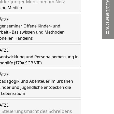
lder junger Menschen im Netz
AGB/Datenschutz
und Medien
LÄTZE
genseminar Offene Kinder- und
rbeit - Basiswissen und Methoden
onellen Handelns
LÄTZE
tsentwicklung und Personalbemessung in
ndhilfe (§79a SGB VIII)
LÄTZE
spädagogik und Abenteuer im urbanen
inder und Jugendliche entdecken die
ls Lebensraum
LÄTZE
 Steuerungsmacht des Schreibens