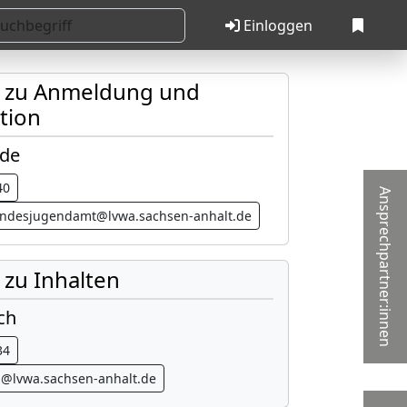
Einloggen
t zu Anmeldung und
tion
ude
40
Ansprechpartner:innen
landesjugendamt@lvwa.sachsen-anhalt.de
 zu Inhalten
ch
34
h@lvwa.sachsen-anhalt.de