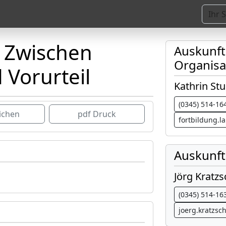
- Zwischen
Auskunf
Organisa
 Vorurteil
Kathrin St
(0345) 514-16
ichen
pdf Druck
fortbildung.
Auskunft
Jörg Kratzs
(0345) 514-16
joerg.kratzsc