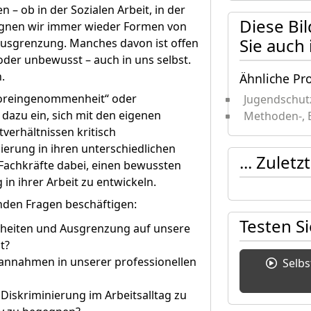
 – ob in der Sozialen Arbeit, in der
Diese Bi
egnen wir immer wieder Formen von
Sie auch
Ausgrenzung. Manches davon ist offen
 oder unbewusst – auch in uns selbst.
.
Ähnliche Pr
„Voreingenommenheit“ oder
Jugendschut
t dazu ein, sich mit den eigenen
Methoden-, 
verhältnissen kritisch
nierung in ihren unterschiedlichen
... Zulet
Fachkräfte dabei, einen bewussten
n ihrer Arbeit zu entwickeln.
den Fragen beschäftigen:
Testen S
chheiten und Ausgrenzung auf unsere
t?
annahmen in unserer professionellen
Selb
 Diskriminierung im Arbeitsalltag zu