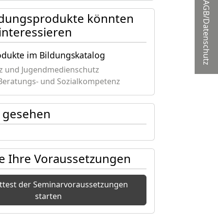
AGB/Datenschutz
ldungsprodukte könnten
 interessieren
odukte im Bildungskatalog
z und Jugendmedienschutz
Beratungs- und Sozialkompetenz
zt gesehen
ie Ihre Voraussetzungen
sttest der Seminarvoraussetzungen
starten