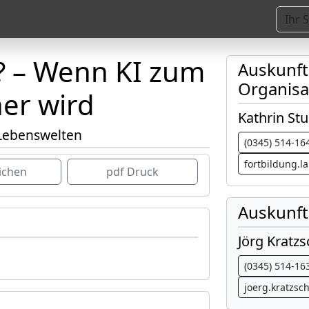
? – Wenn KI zum
Auskunf
Organisa
er wird
Kathrin St
 Lebenswelten
(0345) 514-16
fortbildung.
ichen
pdf Druck
Auskunft
Jörg Kratzs
(0345) 514-16
joerg.kratzsc