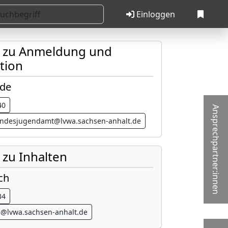
Einloggen
t zu Anmeldung und
tion
ude
40
Ansprechpartner:innen
landesjugendamt@lvwa.sachsen-anhalt.de
 zu Inhalten
ch
34
h@lvwa.sachsen-anhalt.de