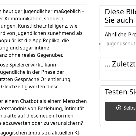
Diese Bi
 heutiger Jugendlicher maßgeblich –
Sie auch
 oder Kommunikation, sondern
ngen. Künstliche Intelligenz, wie
wird von Jugendlichen zunehmend als
Ähnliche Pr
pulär ist die App Replika, die
Jugendschut
ung und sogar intime
anz ohne reales Gegenüber.
... Zulet
ose Spielerei wirkt, kann
Jugendliche in der Phase der
tützten Gespräche Orientierung,
 Gleichzeitig werfen diese
Testen S
her einem Chatbot als einem Menschen
Selb
Verständnis von Beziehung, Intimität
hkräfte auf diese neuen Formen
ne abzuwerten oder zu verunsichern?
agogischen Impuls zu aktuellen KI-