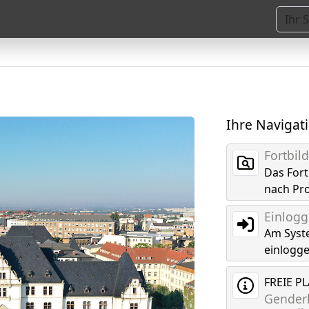
Ihre Navigat
Fortbi
Das For
nach Pr
Einlog
Am Syst
einlogg
FREIE P
Genderk