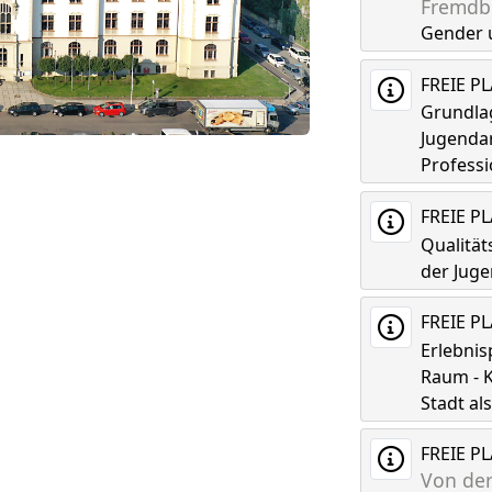
Fremdbi
Gender 
FREIE P
Grundla
Jugenda
Professi
FREIE P
Qualitä
der Juge
FREIE P
Erlebni
Raum - K
Stadt a
FREIE P
Von der