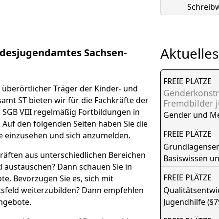
Schreibw
Aktuelles
desjugendamtes Sachsen-
FREIE PLÄTZE
überörtlicher Träger der Kinder- und
Genderkonstr
amt ST bieten wir für die Fachkräfte der
Fremdbilder 
 SGB VIII regelmäßig Fortbildungen in
Gender und M
. Auf den folgenden Seiten haben Sie die
FREIE PLÄTZE
e einzusehen und sich anzumelden.
Grundlagensemi
räften aus unterschiedlichen Bereichen
Basiswissen u
nd austauschen? Dann schauen Sie in
FREIE PLÄTZE
e. Bevorzugen Sie es, sich mit
tsfeld weiterzubilden? Dann empfehlen
Qualitätsentw
ngebote.
Jugendhilfe (§7