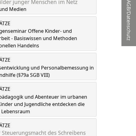
lder junger Menschen im Netz
AGB/Datenschutz
und Medien
LÄTZE
genseminar Offene Kinder- und
rbeit - Basiswissen und Methoden
onellen Handelns
LÄTZE
tsentwicklung und Personalbemessung in
ndhilfe (§79a SGB VIII)
LÄTZE
spädagogik und Abenteuer im urbanen
inder und Jugendliche entdecken die
ls Lebensraum
LÄTZE
 Steuerungsmacht des Schreibens