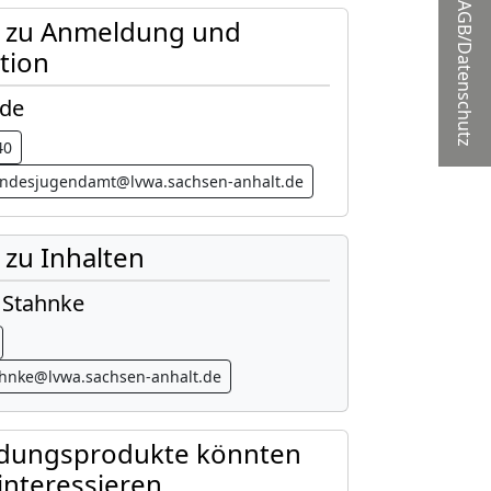
AGB/Datenschutz
t zu Anmeldung und
tion
ude
40
landesjugendamt@lvwa.sachsen-anhalt.de
 zu Inhalten
 Stahnke
ahnke@lvwa.sachsen-anhalt.de
ldungsprodukte könnten
 interessieren