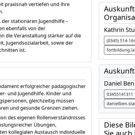
t praxisnah vertiefen und ihre
Auskunf
n.
Organisa
 der stationären Jugendhilfe –
n ebenfalls von der
Kathrin St
n die Veranstaltung stärker auf die
(0345) 514-16
, Jugendsozialarbeit, sowie der
nitten ist.
fortbildung.
Auskunft
Daniel Ben
undament erfolgreicher pädagogischer
er- und Jugendhilfe. Kinder und
03455141311
ugspersonen, gleichzeitig müssen
danielben.st
ahren und gesunde Grenzen ziehen.
ktion des eigenen Rollenverständnisses
Diese Bi
chslungsreicher Übungen,
Sie auch
ten kollegialen Austausch individuelle