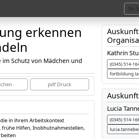
tung erkennen
Auskunf
Organisa
ndeln
Kathrin St
te im Schutz von Mädchen und
(0345) 514-16
fortbildung.
ichen
pdf Druck
Auskunft
Lucia Tann
(0345) 514-16
 die in ihrem Arbeitskontext
e, frühe Hilfen, Inobhutnahmestellen,
lucia.tanneb
rbeiten