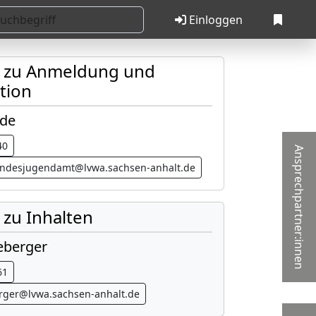
Einloggen
t zu Anmeldung und
tion
ude
40
Ansprechpartner:innen
landesjugendamt@lvwa.sachsen-anhalt.de
 zu Inhalten
eberger
61
erger@lvwa.sachsen-anhalt.de