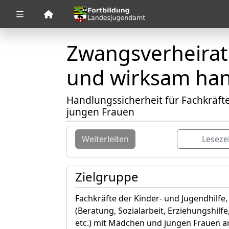
Zuklappen
Zwangsverheira
Loading
Loading
und wirksam ha
Loading
Handlungssicherheit für Fachkräf
jungen Frauen
Loading
Loading
Weiterleiten
Leseze
Loading
Zielgruppe
Fachkräfte der Kinder- und Jugendhilfe,
(Beratung, Sozialarbeit, Erziehungshilf
etc.) mit Mädchen und jungen Frauen a