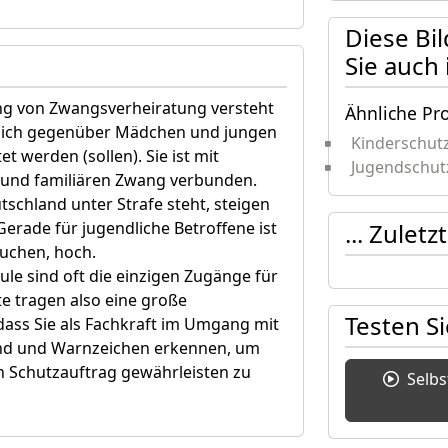
Diese Bi
Sie auch
g von Zwangsverheiratung versteht
Ähnliche Pr
itlich gegenüber Mädchen und jungen
Kinderschut
t werden (sollen). Sie ist mit
Jugendschut
und familiären Zwang verbunden.
schland unter Strafe steht, steigen
... Zulet
Gerade für jugendliche Betroffene ist
suchen, hoch.
ule sind oft die einzigen Zugänge für
te tragen also eine große
Testen S
dass Sie als Fachkraft im Umgang mit
 sind und Warnzeichen erkennen, um
en Schutzauftrag gewährleisten zu
Selb